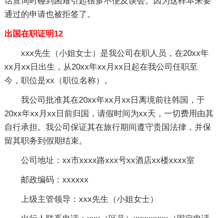
话查询时碰到困难引起很多不便及误会。因为这样本来要
通过的申请也被拒签了。
出国在职证明12
xxx先生（小姐女士）是我公司在职人员，在20xx年
xx月xx日出生，从20xx年xx月xx日起在我公司任职至
今，职位是xx（职位名称）。
我公司批准其在20xx年xx月xx日离境前往韩国，于
20xx年xx月xx日前归国，请假时间为xx天，一切费用由其
自行承担。我公司保证其在旅行期间遵守贵国法律，并保
留其职务到假期结束。
公司地址：xx市xxxx路xxx号xx酒店xx楼xxxx室
邮政编码：xxxxxx
上级主管领导：xxx先生（小姐女士）