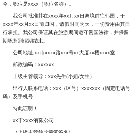
今，职位是xxxx（职位名称）。
我公司批准其在xxxx年xx月xx日离境前往韩国，于
xxxx年xx月xx日前归国，请假时间为天，一切费用由其自
行承担。我公司保证其在旅游期间遵守贵国法律，并保留
期职务到假期结束。
公司地址;xx市xxxx路xxx号xx大厦xx楼xxxx室
邮政编码：xxxxxx
上级主管领导：xxx先生(小姐/女生）
出行人联系电话：xxx（区号）xxxxxxx（固定电话号
码）及手机号
特此证明！
xx市xxxx有限公司
（上级主管领导亲笔签名）