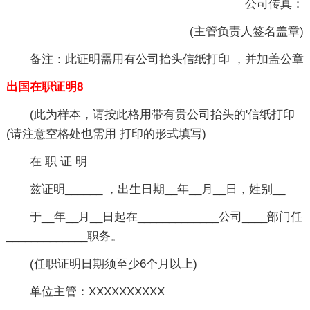
公司传真：
(主管负责人签名盖章)
备注：此证明需用有公司抬头信纸打印 ，并加盖公章
出国在职证明8
(此为样本，请按此格用带有贵公司抬头的'信纸打印
(请注意空格处也需用 打印的形式填写)
在 职 证 明
兹证明______ ，出生日期__年__月__日，姓别__
于__年__月__日起在_____________公司____部门任
_____________职务。
(任职证明日期须至少6个月以上)
单位主管：XXXXXXXXXX