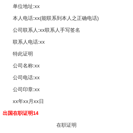
单位地址:xx
本人电话:xx(能联系到本人之正确电话)
公司联系人:xx联系人手写签名
联系人电话:xx
特此证明
公司名称:xx
公司电话:xx
公司印章:xx
xx年xx月xx日
出国在职证明14
在职证明