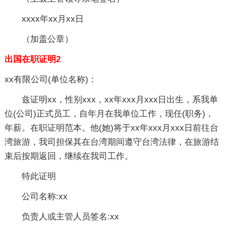
xxxx年xx月xx日
（加盖公章）
出国在职证明2
xx有限公司(单位名称)：
兹证明xx，性别xxx，xx年xxx月xxx日出生，系我单
位(公司)正式员工，自年月在我单位工作，现任(职务)，
年薪。在职证明范本。他(她)将于xx年xxx月xxx日前往台
湾旅游，我司担保其在台湾期间遵守台湾法律，在旅游结
束后按期返回，继续在我司工作。
特此证明
公司名称:xx
负责人或主管人员签名:xx