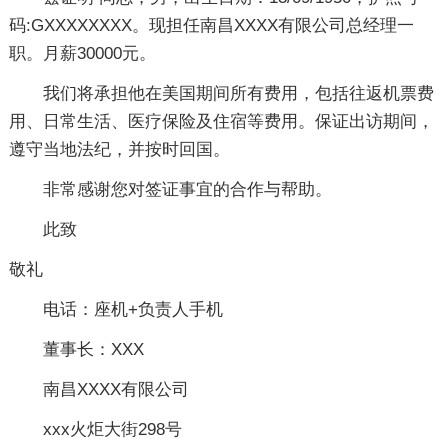
码:GXXXXXXXX。现担任南昌XXXX有限公司总经理一
职。月薪30000元。
我们将承担他在美国期间所有费用，包括往返机票费
用、日常生活、医疗保险及住宿等费用。保证出访期间，
遵守当地法纪，并按时回国。
非常感谢您对签证事宜的合作与帮助。
此致
敬礼
电话：座机+负责人手机
董事长：XXX
南昌XXXX有限公司
xxx火炬大街298号