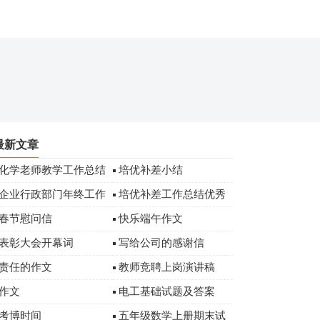
最新文章
化学老师教学工作总结
培优补差小结
企业行政部门年终工作
培优补差工作总结优秀
总结
春节慰问信
快乐端午作文
表彰大会开幕词
写给公司的感谢信
责任的作文
教师竞聘上岗演讲稿
作文
电工基础试题及答案
考博时间
五年级数学上册期末试