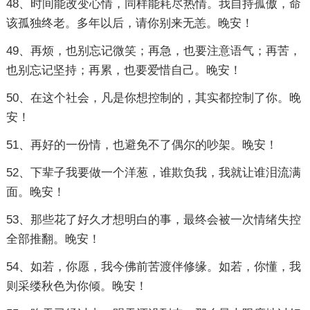
48、时间能改变心情，同样能耗尽热情。我自持孤傲，命
该孤独终老。多年以后，请你别来无恙。晚安！
49、再烦，也别忘记微笑；再急，也要注意语气；再苦，
也别忘记坚持；再累，也要爱惜自己。晚安！
50、在这个社会，凡是你想控制的，其实都控制了你。晚
安！
51、再好的一份情，也避免不了偶尔的吵架。晚安！
52、下辈子我要做一个洋葱，谁欺负我，我就让谁泪流满
面。晚安！
53、那些花了好久才想明白的事，最终会被一次情绪失控
全部推翻。晚安！
54、如若，你愿，我今佛前苦渡伴修缘。如若，你懂，我
则采缕秋色为你倾。晚安！