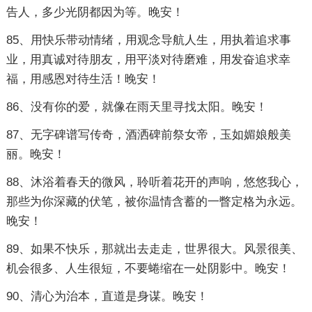
告人，多少光阴都因为等。晚安！
85、用快乐带动情绪，用观念导航人生，用执着追求事
业，用真诚对待朋友，用平淡对待磨难，用发奋追求幸
福，用感恩对待生活！晚安！
86、没有你的爱，就像在雨天里寻找太阳。晚安！
87、无字碑谱写传奇，酒洒碑前祭女帝，玉如媚娘般美
丽。晚安！
88、沐浴着春天的微风，聆听着花开的声响，悠悠我心，
那些为你深藏的伏笔，被你温情含蓄的一瞥定格为永远。
晚安！
89、如果不快乐，那就出去走走，世界很大。风景很美、
机会很多、人生很短，不要蜷缩在一处阴影中。晚安！
90、清心为治本，直道是身谋。晚安！